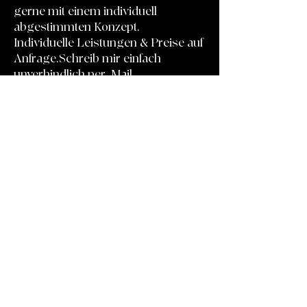
gerne mit einem individuell
abgestimmten Konzept.
Individuelle Leistungen & Preise auf
Anfrage.Schreib mir einfach
unverbindlich per Mail.
m.c.ausserhofer@gmx.at
Abschnittstitel
Abschnitts-Untertitel
Jede Website hat ihre eigene Geschichte,
erzähle Besuchern deine eigene. Dies ist
der ideale Ort, um mehr Infos über dich
und dein Team zu teilen und darüber, was