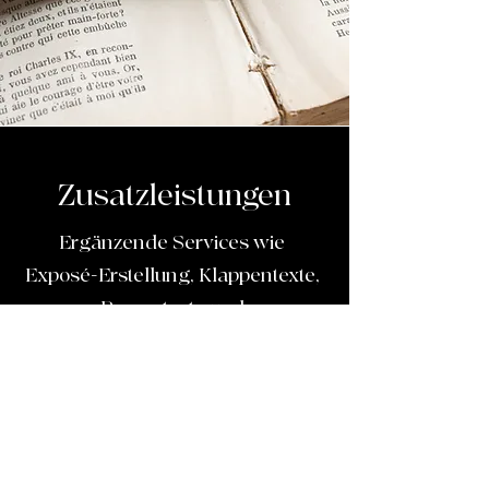
Zusatzleistungen
Ergänzende Services wie
Exposé-Erstellung, Klappentexte,
Pressetexte und
Verlagsberatung, abgestimmt auf
Dein Projekt und Deine Ziele.
Alle Details findest Du
hier
.