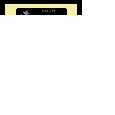
ManuelaAusserhofer
13. Mai
3 Min. Lesezeit
Buch-Rezension: Ewald
Arenz "Alte Sorten"
Eine stille, intensive Geschichte über